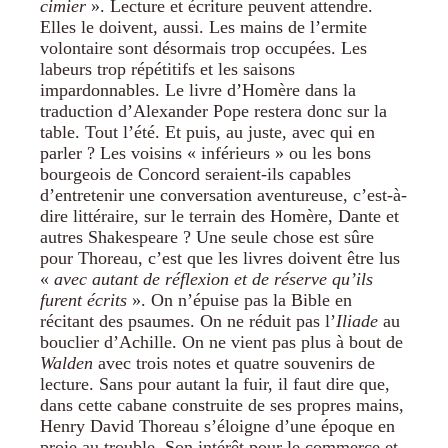
cimier
». Lecture et écriture peuvent attendre.
Elles le doivent, aussi. Les mains de l’ermite
volontaire sont désormais trop occupées. Les
labeurs trop répétitifs et les saisons
impardonnables. Le livre d’Homère dans la
traduction d’Alexander Pope restera donc sur la
table. Tout l’été. Et puis, au juste, avec qui en
parler ? Les voisins « inférieurs » ou les bons
bourgeois de Concord seraient-ils capables
d’entretenir une conversation aventureuse, c’est-à-
dire littéraire, sur le terrain des Homère, Dante et
autres Shakespeare ? Une seule chose est sûre
pour Thoreau, c’est que les livres doivent être lus
«
avec autant de réflexion et de réserve qu’ils
furent écrits
». On n’épuise pas la Bible en
récitant des psaumes. On ne réduit pas l’
Iliade
au
bouclier d’Achille. On ne vient pas plus à bout de
Walden
avec trois notes et quatre souvenirs de
lecture. Sans pour autant la fuir, il faut dire que,
dans cette cabane construite de ses propres mains,
Henry David Thoreau s’éloigne d’une époque en
proie au trouble. Son intérêt pour le commerce et