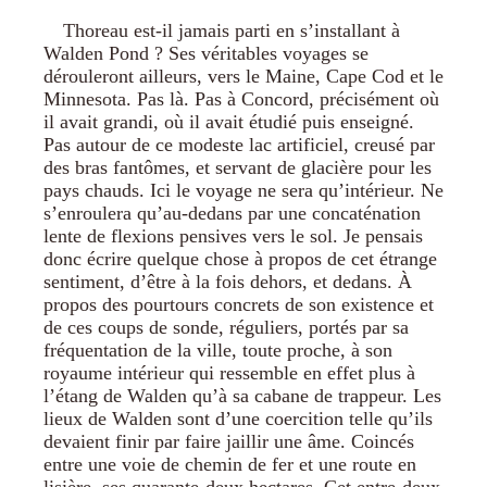
Thoreau est-il jamais parti en s’installant à
Walden Pond ? Ses véritables voyages se
dérouleront ailleurs, vers le Maine, Cape Cod et le
Minnesota. Pas là. Pas à Concord, précisément où
il avait grandi, où il avait étudié puis enseigné.
Pas autour de ce modeste lac artificiel, creusé par
des bras fantômes, et servant de glacière pour les
pays chauds. Ici le voyage ne sera qu’intérieur. Ne
s’enroulera qu’au-dedans par une concaténation
lente de flexions pensives vers le sol. Je pensais
donc écrire quelque chose à propos de cet étrange
sentiment, d’être à la fois dehors, et dedans. À
propos des pourtours concrets de son existence et
de ces coups de sonde, réguliers, portés par sa
fréquentation de la ville, toute proche, à son
royaume intérieur qui ressemble en effet plus à
l’étang de Walden qu’à sa cabane de trappeur. Les
lieux de Walden sont d’une coercition telle qu’ils
devaient finir par faire jaillir une âme. Coincés
entre une voie de chemin de fer et une route en
lisière, ses quarante-deux hectares. Cet entre-deux