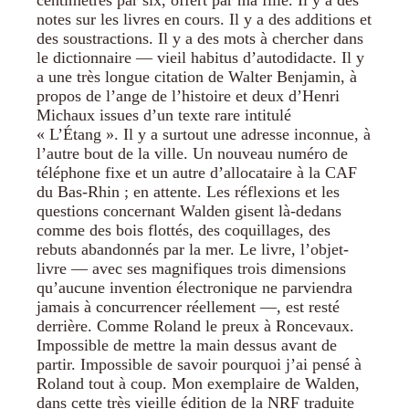
centimètres par six, offert par ma fille. Il y a des
notes sur les livres en cours. Il y a des additions et
des soustractions. Il y a des mots à chercher dans
le dictionnaire — vieil habitus d’autodidacte. Il y
a une très longue citation de Walter Benjamin, à
propos de l’ange de l’histoire et deux d’Henri
Michaux issues d’un texte rare intitulé
« L’Étang ». Il y a surtout une adresse inconnue, à
l’autre bout de la ville. Un nouveau numéro de
téléphone fixe et un autre d’allocataire à la CAF
du Bas-Rhin ; en attente. Les réflexions et les
questions concernant Walden gisent là-dedans
comme des bois flottés, des coquillages, des
rebuts abandonnés par la mer. Le livre, l’objet-
livre — avec ses magnifiques trois dimensions
qu’aucune invention électronique ne parviendra
jamais à concurrencer réellement —, est resté
derrière. Comme Roland le preux à Roncevaux.
Impossible de mettre la main dessus avant de
partir. Impossible de savoir pourquoi j’ai pensé à
Roland tout à coup. Mon exemplaire de Walden,
dans cette très vieille édition de la NRF traduite