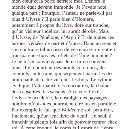
mon cœur et la porte derrière moi. Dehors le
monde était devenu immonde. Je l’avais noté
quelque part : Pourquoi l’auteur ne parle-t-il pas
plus d’Ulysse ? Il parle bien d’Homère,
notamment à propos du livre, doré sur tranche,
qu’un visiteur indélicat lui aurait dérobé. Mais
d’Ulysse, de Pénélope, d’Argo ? Et de toutes ces
larmes, versées de part et d’autre. Dans un sens et
son contraire tel un tissu de verre où se mirent en
transparence tous les reflets de l’âme humaine ?
Je ne m’en souviens pas. Je ne m’en souviens
plus. Il y a pourtant des points communs, des
courants souterrains qui serpentent parmi les dix-
huit chants de cette vie dans les bois. Le rythme
cyclique, l’alternance des rencontres, la chaîne
des causalités, les saisons. À travers l’exil,
l’odyssée accélérée, la nostalgie des paysages,
nombre d’épisodes pourraient être lus en parallèle.
Par exemple le fait que
Walden
ne soit peut-être,
finalement, qu’un lent livre du deuil. Un seuil à
franchir plusieurs fois afin de pouvoir rentrer chez
soi. À cette époque, le corps et l’esprit de Henry