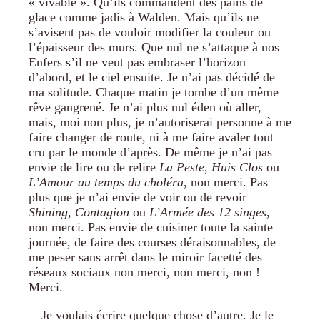
« vivable ». Qu’ils commandent des pains de
glace comme jadis à Walden. Mais qu’ils ne
s’avisent pas de vouloir modifier la couleur ou
l’épaisseur des murs. Que nul ne s’attaque à nos
Enfers s’il ne veut pas embraser l’horizon
d’abord, et le ciel ensuite. Je n’ai pas décidé de
ma solitude. Chaque matin je tombe d’un même
rêve gangrené. Je n’ai plus nul éden où aller,
mais, moi non plus, je n’autoriserai personne à me
faire changer de route, ni à me faire avaler tout
cru par le monde d’après. De même je n’ai pas
envie de lire ou de relire
La Peste
,
Huis Clos
ou
L’Amour au temps du choléra
, non merci. Pas
plus que je n’ai envie de voir ou de revoir
Shining
,
Contagion
ou
L’Armée des 12 singes
,
non merci. Pas envie de cuisiner toute la sainte
journée, de faire des courses déraisonnables, de
me peser sans arrêt dans le miroir facetté des
réseaux sociaux non merci, non merci, non !
Merci.
Je voulais écrire quelque chose d’autre. Je le