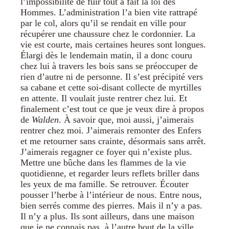
l’impossibilité de fuir tout à fait la loi des
Hommes. L’administration l’a bien vite rattrapé
par le col, alors qu’il se rendait en ville pour
récupérer une chaussure chez le cordonnier. La
vie est courte, mais certaines heures sont longues.
Élargi dès le lendemain matin, il a donc couru
chez lui à travers les bois sans se préoccuper de
rien d’autre ni de personne. Il s’est précipité vers
sa cabane et cette soi-disant collecte de myrtilles
en attente. Il voulait juste rentrer chez lui. Et
finalement c’est tout ce que je veux dire à propos
de
Walden
. À savoir que, moi aussi, j’aimerais
rentrer chez moi. J’aimerais remonter des Enfers
et me retourner sans crainte, désormais sans arrêt.
J’aimerais regagner ce foyer qui n’existe plus.
Mettre une bûche dans les flammes de la vie
quotidienne, et regarder leurs reflets briller dans
les yeux de ma famille. Se retrouver. Écouter
pousser l’herbe à l’intérieur de nous. Entre nous,
bien serrés comme des pierres. Mais il n’y a pas.
Il n’y a plus. Ils sont ailleurs, dans une maison
que je ne connais pas, à l’autre bout de la ville.