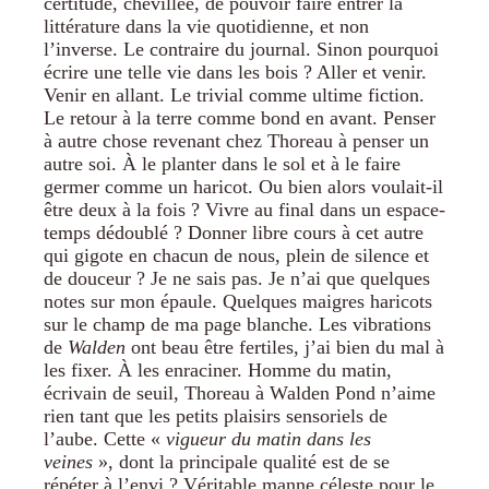
certitude, chevillée, de pouvoir faire entrer la
littérature dans la vie quotidienne, et non
l’inverse. Le contraire du journal. Sinon pourquoi
écrire une telle vie dans les bois ? Aller et venir.
Venir en allant. Le trivial comme ultime fiction.
Le retour à la terre comme bond en avant. Penser
à autre chose revenant chez Thoreau à penser un
autre soi. À le planter dans le sol et à le faire
germer comme un haricot. Ou bien alors voulait-il
être deux à la fois ? Vivre au final dans un espace-
temps dédoublé ? Donner libre cours à cet autre
qui gigote en chacun de nous, plein de silence et
de douceur ? Je ne sais pas. Je n’ai que quelques
notes sur mon épaule. Quelques maigres haricots
sur le champ de ma page blanche. Les vibrations
de
Walden
ont beau être fertiles, j’ai bien du mal à
les fixer. À les enraciner. Homme du matin,
écrivain de seuil, Thoreau à Walden Pond n’aime
rien tant que les petits plaisirs sensoriels de
l’aube. Cette «
vigueur du matin dans les
veines
», dont la principale qualité est de se
répéter à l’envi ? Véritable manne céleste pour le