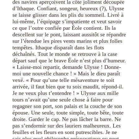
des navires aperçoivent la côte joliment découpée
d’Ithaque. Confiant, songeur, heureux (?), Ulysse
se laisse glisser dans les plis du sommeil. Livré à
lui-même, l’équipage s’impatiente et veut savoir
ce que l’outre confiée par Éole contient. Ils la
descellent sur le pont, laissant aussitôt se répandre
sur l’étendue les pires vents marins et plus folles
tempêtes. Ithaque disparaît dans les flots
déchaînés. Tout le monde se retrouve à la case
départ sauf que le brave Éole n’est plus d’humeur.
« Laisse-moi repartir, demande Ulysse ! Donne-
moi une nouvelle chance ! » Mais le dieu paraît
vexé. « Pour qu’une telle mésaventure te soit
arrivée, il faut bien que tu sois maudit, répond-il.
Je ne veux plus t’entendre ! » Ulysse aux mille
tours n’avait qu’une seule chose à faire pour
regagner son port, son palais et la couche de son
épouse. Une seule, toute simple, toute bête, toute
droite. Garder le cap. Ne pas lâcher la barre. Ne
pas s’endormir sur des lauriers malheureux. Les
feuilles et les fleurs en sont putrescibles. Je ne
sais plus quel philosophe présocratique ou peut-